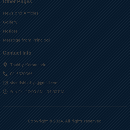
Other Pages
News and Articles
Gallery
Notices
Message from Principal
Contact Info
Thahity, Kathmandu
01-5320365
shantishikshya@gmail.com
Sun-Fri: 10:00 AM - 04:00 PM
Copyright © 2024. All rights reserved.